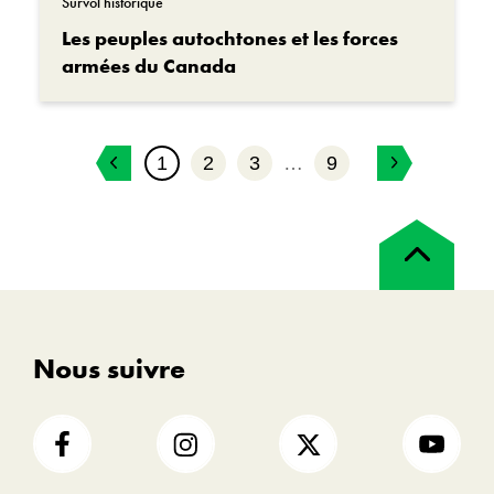
Survol historique
Les peuples autochtones et les forces
armées du Canada
1
2
3
…
9
Retour
en
haut
Nous suivre