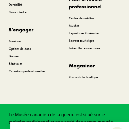
Durabilité
professionnel
Nous joindre
Centre des médias
Musées
S’engager
Expositions itinérantes
Secteur touristique
Membres
Faire affaire avec nous
Options de dons
Donner
Bénévolat
Magasiner
Occasions professionnelles
Parcourir la Boutique
Le Musée canadien de la guerre est situé sur le
territoire traditionnel et non cédé des communautés