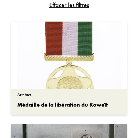
Histoires de femmes
Survol historique
Récits de Canadiens d’origine asiatique
Vidéo
Récits de vétérans
Activité
Maintien de la paix
Artefact
Guerre en Afghanistan
Œuvre d’art
Première Guerre mondiale
Document
Seconde Guerre mondiale
Photo
Jour du Souvenir
Artefact
Médaille de la libération du Koweït