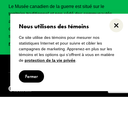
Le Musée canadien de la guerre est situé sur le
territoire traditionnel et non cédé des communautés
algonquines Anishinabeg. Ce territoire a eu et
Nous utilisons des témoins
Ferme
continue d’avoir une grande importance historique,
spirituelle et sacrée.
Lire l’intégralité de la
Ce site utilise des témoins pour mesurer nos
statistiques Internet et pour suivre et cibler les
reconnaissance territoriale
.
campagnes de marketing. Apprenez-en plus sur les
témoins et les options qui s’offrent à vous en matière
de
protection de la vie privée
.
Droits d’auteur
Avertissements
Avis de confidentialité
Fermer
© Musée canadien de la guerre, 2024
Visiter aussi :