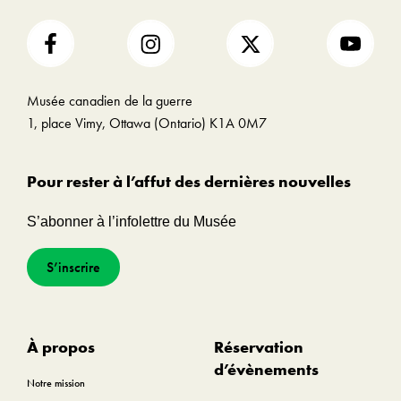
préavis.
Les taxes, les frais d’emballage et
d’expédition ne sont pas inclus.
Musée canadien de la guerre
Toute vente est finale.
1, place Vimy, Ottawa (Ontario) K1A 0M7
Le Musée de la guerre et le Musée de
l’histoire se réservent le droit de refuser ou
Pour rester à l’affut des dernières nouvelles
de restreindre l’utilisation de matériel
S’abonner à l’infolettre du Musée
provenant de leurs collections.
S’inscrire
À propos
Réservation
d’évènements
Notre mission