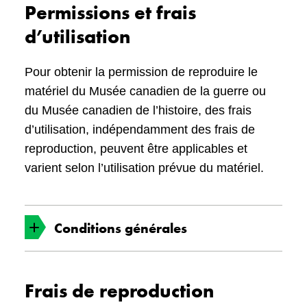
Si vous ne pouvez accéder au
formulaire
Permissions et frais
de demande en ligne
, veuillez nous
d’utilisation
soumettre votre demande par écrit en
indiquant :
Pour obtenir la permission de reproduire le
Votre nom
matériel du Musée canadien de la guerre ou
du Musée canadien de l’histoire, des frais
Nom de votre institution ou compagnie
d’utilisation, indépendamment des frais de
Adresse postale
reproduction, peuvent être applicables et
varient selon l’utilisation prévue du matériel.
Numéros de télécopie, de téléphone et
votre adresse de courriel (si disponible)
Liste du matériel que vous désirez utiliser
Conditions générales
incluant les numéros de photographie et de
catalogue
Description détaillée de votre projet (titre de
Toute demande d’utilisation doit être faite
Frais de reproduction
votre publication, film ou produit; nom de
par écrit par le biais du formulaire de