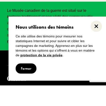
Le Musée canadien de la guerre est situé sur le
territoire traditionnel et non cédé des communautés
algonquines Anishinabeg. Ce territoire a eu et
Nous utilisons des témoins
Ferme
continue d’avoir une grande importance historique,
spirituelle et sacrée.
Lire l’intégralité de la
Ce site utilise des témoins pour mesurer nos
statistiques Internet et pour suivre et cibler les
reconnaissance territoriale
.
campagnes de marketing. Apprenez-en plus sur les
témoins et les options qui s’offrent à vous en matière
de
protection de la vie privée
.
Droits d’auteur
Avertissements
Avis de confidentialité
Fermer
© Musée canadien de la guerre, 2024