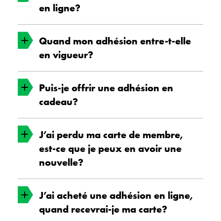
en ligne?
Quand mon adhésion entre-t-elle
Oui! Renouvelez-la en ligne
ici
, en utilisant
en vigueur?
votre nom de famille et votre numéro de
membre, qui figurent tous deux au recto de
votre carte de membre.
Puis-je offrir une adhésion en
Une adhésion entre en vigueur à partir de la
cadeau?
date d’achat et demeure valide pour une
année complète.
J’ai perdu ma carte de membre,
Vous pouvez acheter une adhésion cadeau
est-ce que je peux en avoir une
pour une personne de votre entourage. Les
nouvelle?
adhésions cadeaux peuvent être achetées
ici
.
J’ai acheté une adhésion en ligne,
Vous pouvez venir chercher une nouvelle carte
quand recevrai-je ma carte?
de membre à la Billetterie lors de votre