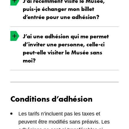
J’ai récemment visité le Musée,
Il n’y a pas de limite au nombre de visites que
puis-je échanger mon billet
vous pouvez effectuer dans les Musées
d’entrée pour une adhésion?
pendant votre période d’adhésion.
J’ai une adhésion qui me permet
Oui! Dans les sept jours suivant votre visite au
d’inviter une personne, celle-ci
Musée, vous pouvez déduire le cout de votre
peut-elle visiter le Musée sans
ou de vos billets du cout d’une adhésion! Pour
moi?
profiter de cette offre, veuillez nous appeler au
819-776-7100.
Non, la personne titulaire de l’adhésion doit
être présente et faire la visite avec la personne
Conditions d’adhésion
qu’elle a invitée.
Les tarifs n’incluent pas les taxes et
peuvent être modifiés sans préavis. Les