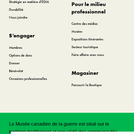
Stratégie en matière d’EDIA
Pour le milieu
Durabilité
professionnel
Nous joindre
Centre des médias
Musées
S’engager
Expositions itinérantes
Secteur touristique
Membres
Faire affaire avec nous
Options de dons
Donner
Bénévolat
Magasiner
Occasions professionnelles
Parcourir la Boutique
Le Musée canadien de la guerre est situé sur le
territoire traditionnel et non cédé des communautés