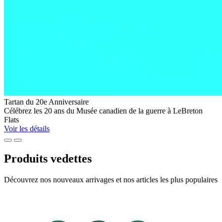
Exclusif
Tartan du 20e Anniversaire
Collection
Célébrez les 20 ans du Musée canadien de la guerre à LeBreton
Code
Flats
Morse
Voir les détails
du
Précédent
Suivant
Musée
canadien
Produits vedettes
de
la
Découvrez nos nouveaux arrivages et nos articles les plus populaires
guerre
Explorer
la
collection