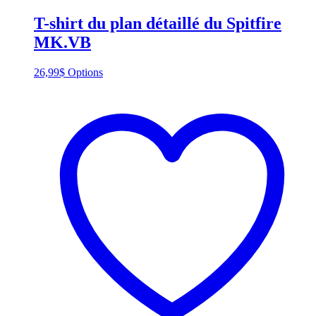
T-shirt du plan détaillé du Spitfire
MK.VB
This
26,99
$
Options
product
has
multiple
variants.
The
options
may
be
chosen
on
the
product
page