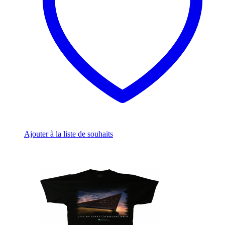
chosen
on
the
product
page
Ajouter à la liste de souhaits