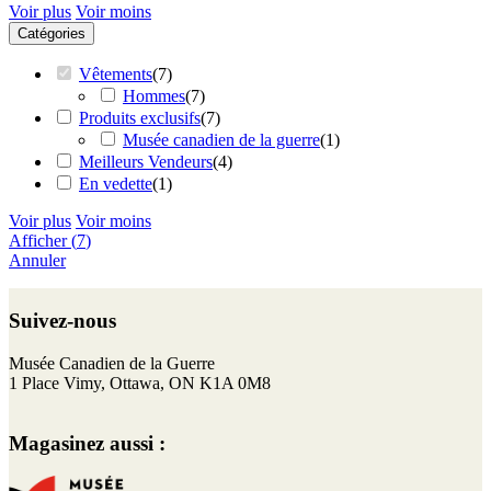
Voir plus
Voir moins
Catégories
Vêtements
(
7
)
Hommes
(
7
)
Produits exclusifs
(
7
)
Musée canadien de la guerre
(
1
)
Meilleurs Vendeurs
(
4
)
En vedette
(
1
)
Voir plus
Voir moins
Afficher
(
7
)
Annuler
Retour
au
Suivez-nous
haut
de
F
I
T
Y
Musée Canadien de la Guerre
page
a
n
w
o
1 Place Vimy, Ottawa, ON K1A 0M8
c
s
i
u
e
t
t
T
Magasinez aussi :
b
a
t
u
o
g
e
b
o
r
r
e