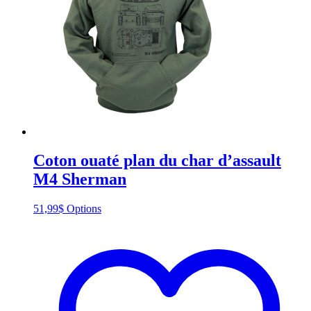
Coton ouaté plan du char d’assault
M4 Sherman
This
51,99
$
Options
product
has
multiple
variants.
The
options
may
be