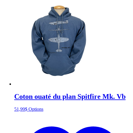
Coton ouaté du plan Spitfire Mk. Vb
This
51,99
$
Options
product
has
multiple
variants.