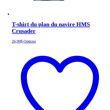
T-shirt du plan du navire HMS
Crusader
This
26,99
$
Options
product
has
multiple
variants.
The
options
may
be
chosen
on
the
product
page