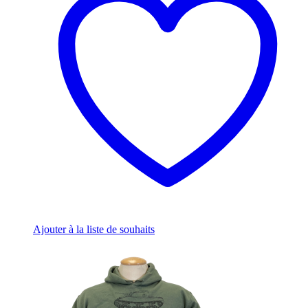
The
options
may
be
chosen
on
the
product
page
Ajouter à la liste de souhaits