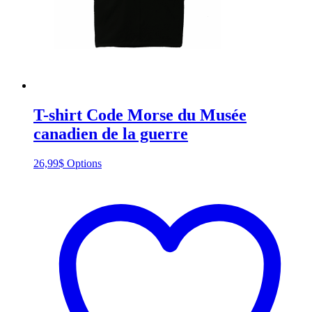
T-shirt Code Morse du Musée
canadien de la guerre
This
26,99
$
Options
product
has
multiple
variants.
The
options
may
be
chosen
on
the