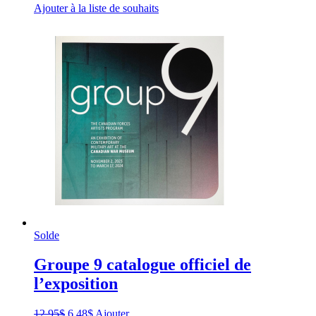
Ajouter à la liste de souhaits
Solde
Groupe 9 catalogue officiel de
l’exposition
Original
Current
12,95
$
6,48
$
Ajouter