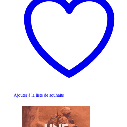
The
options
may
be
chosen
on
the
product
page
Ajouter à la liste de souhaits