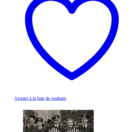
The
options
may
be
chosen
on
the
product
page
Ajouter à la liste de souhaits