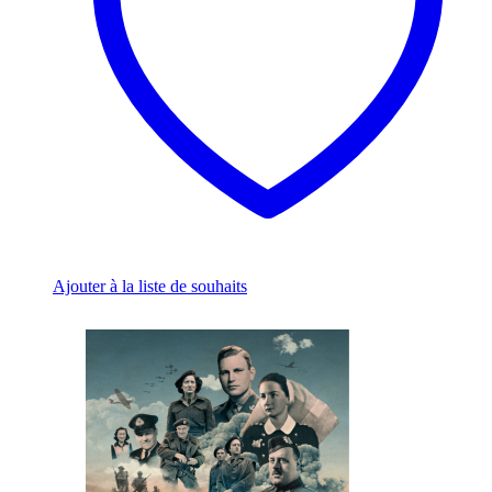
chosen
on
the
product
page
Ajouter à la liste de souhaits