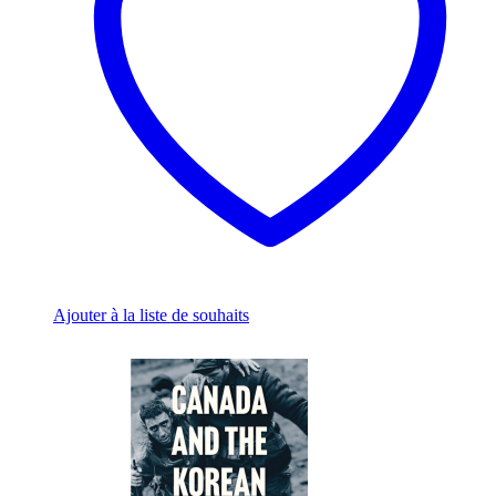
be
chosen
on
the
product
page
Ajouter à la liste de souhaits