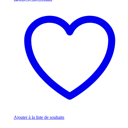
price
price
was:
is:
12,95$.
6,48$.
Ajouter à la liste de souhaits