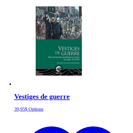
Vestiges de guerre
This
39,95
$
Options
product
has
multiple
variants.