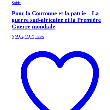
Solde
Pour la Couronne et la patrie – La
guerre sud-africaine et la Première
Guerre mondiale
Original
Current
This
9,95
$
4,98
$
Options
price
price
product
was:
is:
has
9,95$.
4,98$.
multiple
variants.
The
options
may
be
chosen
on
the
product
page