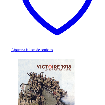
product
page
Ajouter à la liste de souhaits