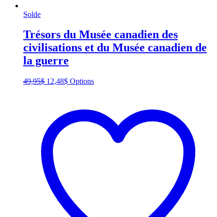
Solde
Trésors du Musée canadien des
civilisations et du Musée canadien de
la guerre
Original
Current
This
49,95
$
12,48
$
Options
price
price
product
was:
is:
has
49,95$.
12,48$.
multiple
variants.
The
options
may
be
chosen
on
the
product
page