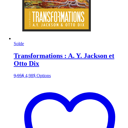
Solde
Transformations : A. Y. Jackson et
Otto Dix
Original
Current
This
9,95
$
4,98
$
Options
price
price
product
was:
is:
has
9,95$.
4,98$.
multiple
variants.
The
options
may
be
chosen
on