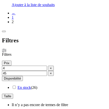
Ajouter à la liste de souhaits
←
1
2
Fermer
les
Filtres
filtres
Filtres
Prix
×
×
Disponibilité
En stock
(
26
)
Taille
Il n’y a pas encore de termes de filtre