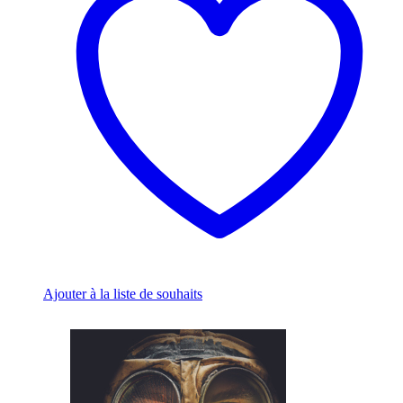
The
options
may
be
chosen
on
the
product
page
Ajouter à la liste de souhaits