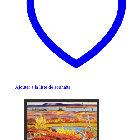
be
chosen
on
the
product
page
Ajouter à la liste de souhaits