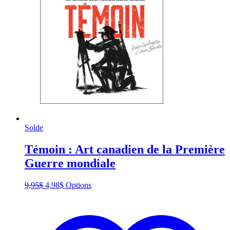
Solde
Témoin : Art canadien de la Première
Guerre mondiale
Original
Current
This
9,95
$
4,98
$
Options
price
price
product
was:
is:
has
9,95$.
4,98$.
multiple
variants.