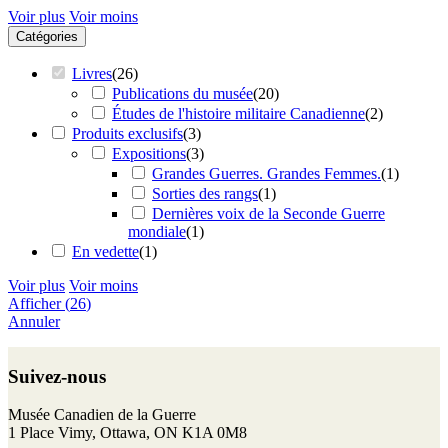
Voir plus
Voir moins
Catégories
Livres
(
26
)
Publications du musée
(
20
)
Études de l'histoire militaire Canadienne
(
2
)
Produits exclusifs
(
3
)
Expositions
(
3
)
Grandes Guerres. Grandes Femmes.
(
1
)
Sorties des rangs
(
1
)
Dernières voix de la Seconde Guerre
mondiale
(
1
)
En vedette
(
1
)
Voir plus
Voir moins
Afficher
(
26
)
Annuler
Retour
au
Suivez-nous
haut
de
F
I
T
Y
Musée Canadien de la Guerre
page
a
n
w
o
1 Place Vimy, Ottawa, ON K1A 0M8