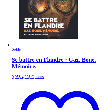
Solde
Se battre en Flandre : Gaz. Boue.
Mémoire.
Original
Current
This
9,95
$
4,98
$
Options
price
price
product
was:
is:
has
9,95$.
4,98$.
multiple
variants.
The
options
may