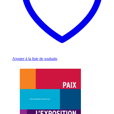
the
product
page
Ajouter à la liste de souhaits