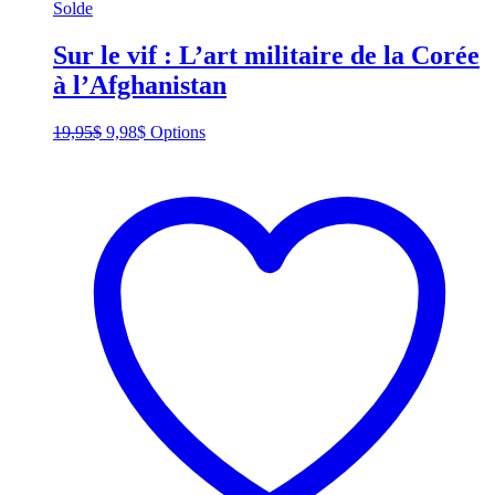
Solde
Sur le vif : L’art militaire de la Corée
à l’Afghanistan
Original
Current
This
19,95
$
9,98
$
Options
price
price
product
was:
is:
has
19,95$.
9,98$.
multiple
variants.
The
options
may
be
chosen
on
the
product
page