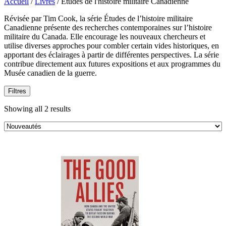
Accueil
/
Livres
/
Études de l'histoire militaire Canadienne
Révisée par Tim Cook, la série Études de l’histoire militaire
Révisée
Canadienne présente des recherches contemporaines sur l’histoire
par
militaire du Canada. Elle encourage les nouveaux chercheurs et
Tim
utilise diverses approches pour combler certain vides historiques, en
Cook,
apportant des éclairages à partir de différentes perspectives. La série
la
contribue directement aux futures expositions et aux programmes du
série
Musée canadien de la guerre.
Études
de
Filtres
l’histoire
militaire
Sorted
Showing all 2 results
Canadienne
by
présente
latest
des
recherches
contemporaines
sur
l’histoire
militaire
du
Canada.
Elle
encourage
les