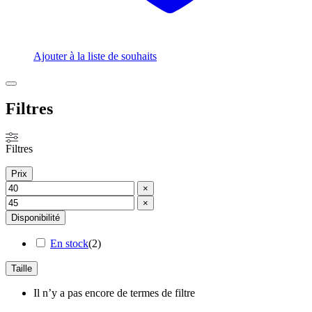
Ajouter à la liste de souhaits
Fermer
les
Filtres
filtres
Filtres
Prix
×
×
Disponibilité
En stock
(
2
)
Taille
Il n’y a pas encore de termes de filtre