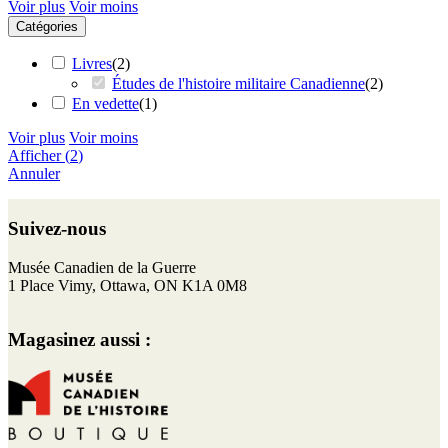
Voir plus
Voir moins
Catégories
Livres
(
2
)
Études de l'histoire militaire Canadienne
(
2
)
En vedette
(
1
)
Voir plus
Voir moins
Afficher
(
2
)
Annuler
Retour
au
Suivez-nous
haut
de
F
I
T
Y
Musée Canadien de la Guerre
page
a
n
w
o
1 Place Vimy, Ottawa, ON K1A 0M8
c
s
i
u
e
t
t
T
Magasinez aussi :
b
a
t
u
o
g
e
b
o
r
r
e
k
a
m