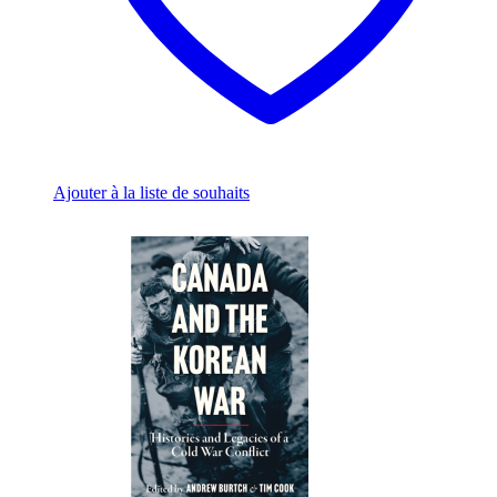
aux
futures
expositions
et
aux
programmes
du
Musée
canadien
de
Ajouter à la liste de souhaits
la
guerre.