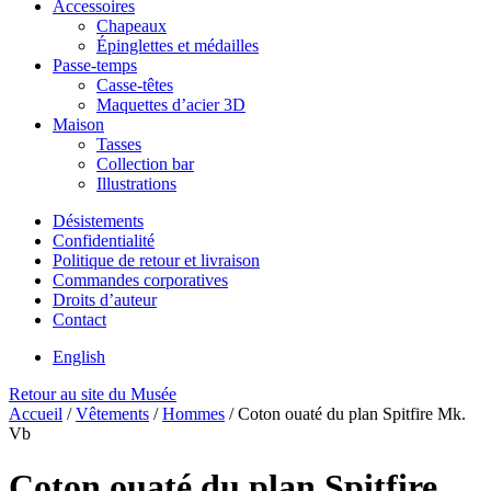
Accessoires
Chapeaux
Épinglettes et médailles
Passe-temps
Casse-têtes
Maquettes d’acier 3D
Maison
Tasses
Collection bar
Illustrations
Désistements
Confidentialité
Politique de retour et livraison
Commandes corporatives
Droits d’auteur
Contact
English
Retour au site du Musée
Accueil
/
Vêtements
/
Hommes
/
Coton ouaté du plan Spitfire Mk.
Vb
Coton ouaté du plan Spitfire