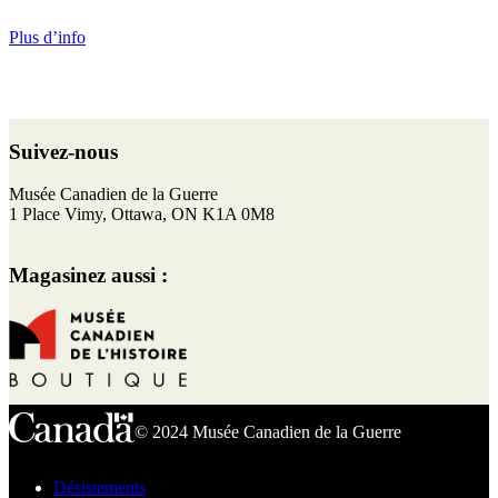
Plus d’info
Retour
au
Suivez-nous
haut
de
F
I
T
Y
Musée Canadien de la Guerre
page
a
n
w
o
1 Place Vimy, Ottawa, ON K1A 0M8
c
s
i
u
e
t
t
T
Magasinez aussi :
b
a
t
u
o
g
e
b
o
r
r
e
k
a
m
© 2024 Musée Canadien de la Guerre
Désistements