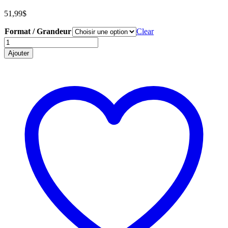
51,99
$
Format / Grandeur
Clear
Coton
ouaté
Ajouter
du
plan
Spitfire
Mk.
Vb
quantity