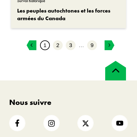
Survol historique
Les peuples autochtones et les forces
armées du Canada
1
2
3
…
9
Retour
en
haut
Nous suivre