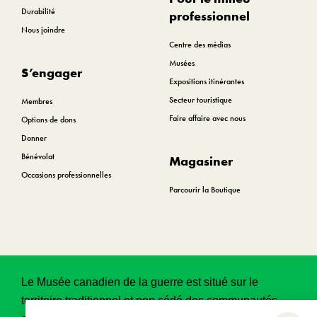
Durabilité
professionnel
Nous joindre
Centre des médias
Musées
S’engager
Expositions itinérantes
Secteur touristique
Membres
Faire affaire avec nous
Options de dons
Donner
Bénévolat
Magasiner
Occasions professionnelles
Parcourir la Boutique
Le Musée canadien de la guerre est situé sur le
territoire traditionnel et non cédé des communautés