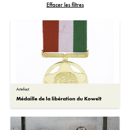
Jour du Souvenir
Survol historique
Récits d’Autochtones
Vidéo
Récits de Canadiens noirs
Activité
Histoires de femmes
Artefact
Récits de Canadiens d’origine asiatique
Œuvre d’art
Récits de vétérans
Document
Maintien de la paix
Photo
Guerre en Afghanistan
Artefact
Médaille de la libération du Koweït