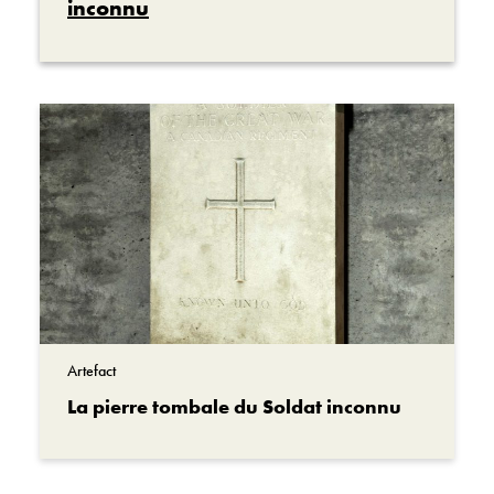
inconnu
cet espace est tranquille et sobrement épuré.
Les murs sont lisses, droits et carrés. Le motif
rectangulaire sur ces murs nous rappelle les
rangées de pierres tombales blanches qui
marquent les tombes des Canadiens enterrés
à l’étranger.
Cela nous ramène au point de mire de cette
salle, le un seul artefact qui y est présenté : la
pierre tombale du Soldat inconnu.
Vous vous demandez peut-être comment la
Artefact
pierre tombale s’est retrouvée ici.
La pierre tombale du Soldat inconnu
Pendant les guerres mondiales, des milliers de
Canadiens ont été tués outre-mer et