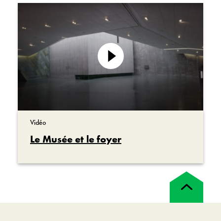
enterrés sans être identifiés. En mai 2000, un
d’entre eux, qui reposait dans un cimetière de
la Première Guerre mondiale près de la crête
de Vimy, a été choisi pour être renvoyé au
Lire
Canada et placé dans une
la
vidéo
tombe au Monument commémoratif de guerre
du Canada.
La pierre tombale de sa sépulture d’origine a
été remise au Musée canadien de la
Vidéo
guerre. Quand le Musée a ouvert ses
Le Musée et le foyer
portes ici, en 2005, la pierre a reçu une place
d’honneur dans cet espace, la salle du
Souvenir.
Retour
en
haut
Pourquoi est-ce que cette salle a été conçue
autour d’une pierre tombale? Pourquoi est-ce