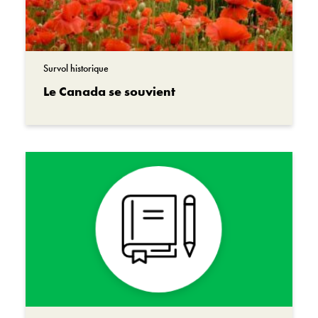
comprendre la guerre et son impact sur les
Canadiens et les Canadiennes, hier et
aujourd’hui. C’est un endroit où nous venons
pour nous souvenir.
Survol historique
Le Canada se souvient
Le Musée de la guerre n’est pas seulement un
endroit où préserver et partager l’histoire du
passé militaire du Canada. Il fait partie de cette
histoire. Si les murs pouvaient parler, que
diraient-ils? Examinons de plus près comment
le message du souvenir est intimement lié à
l’architecture qui nous entoure.
Les expositions du Musée de la
guerre racontent beaucoup d’histoires de
service et de sacrifice. Elles présentent la
guerre comme une expérience humaine