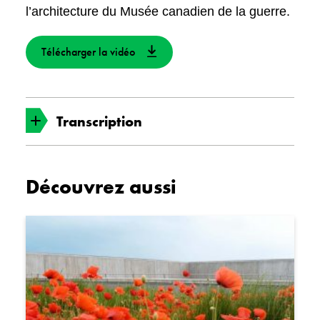
l’architecture du Musée canadien de la guerre.
Télécharger la vidéo
Transcription
Bienvenue à ce parcours de la visite guidée
Découvrez aussi
sur le thème du Souvenir au Musée canadien
de la guerre. Je m’appelle Lilian et je suis
interprète au Musée.
L’édifice dans lequel nous nous trouvons est
un endroit où l’architecture, les artefacts et les
expositions s’unissent pour nous aider à