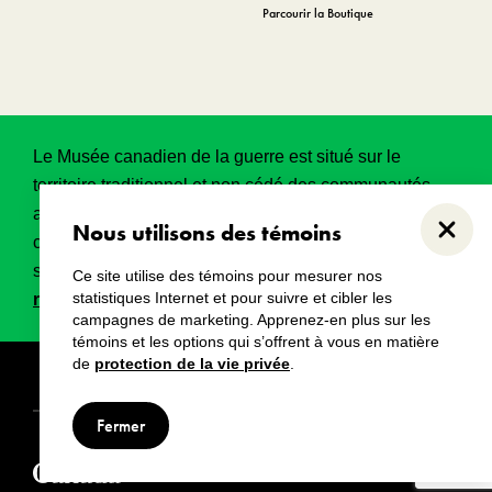
Parcourir la Boutique
Le Musée canadien de la guerre est situé sur le
territoire traditionnel et non cédé des communautés
algonquines Anishinabeg. Ce territoire a eu et
Nous utilisons des témoins
Ferme
continue d’avoir une grande importance historique,
spirituelle et sacrée.
Lire l’intégralité de la
Ce site utilise des témoins pour mesurer nos
statistiques Internet et pour suivre et cibler les
reconnaissance territoriale
.
campagnes de marketing. Apprenez-en plus sur les
témoins et les options qui s’offrent à vous en matière
de
protection de la vie privée
.
Droits d’auteur
Avertissements
Avis de confidentialité
Fermer
© Musée canadien de la guerre, 2024