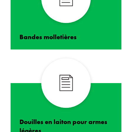
Bandes molletières
Douilles en laiton pour armes
légères