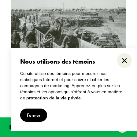
Nous utilisons des témoins
Ferme
Ce site utilise des témoins pour mesurer nos
statistiques Internet et pour suivre et cibler les
Balles d’obus
campagnes de marketing. Apprenez-en plus sur les
témoins et les options qui s’offrent à vous en matière
de
protection de la vie privée
.
Fermer
Liens rapides
basculer
aux