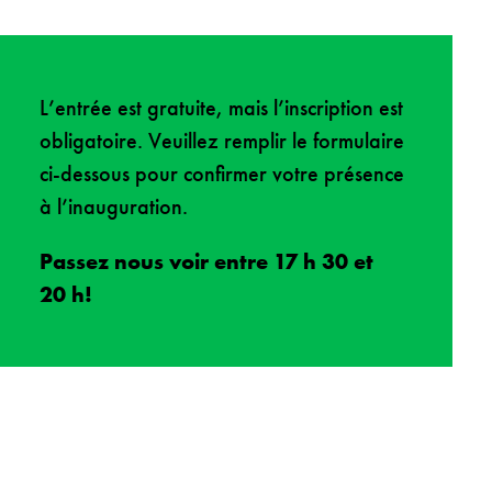
L’entrée est gratuite, mais l’inscription est
obligatoire. Veuillez remplir le formulaire
ci-dessous pour confirmer votre présence
à l’inauguration.
Passez nous voir entre 17 h 30 et
20 h!