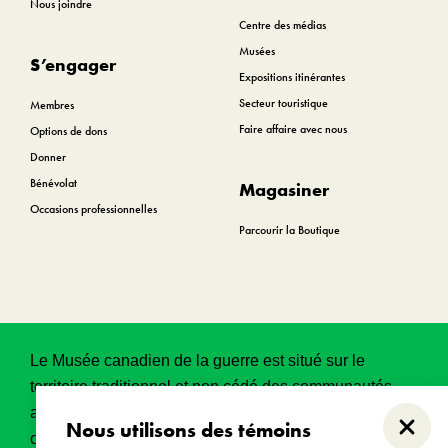
Nous joindre
Centre des médias
Musées
S’engager
Expositions itinérantes
Secteur touristique
Membres
Faire affaire avec nous
Options de dons
Donner
Bénévolat
Magasiner
Occasions professionnelles
Parcourir la Boutique
Le Musée canadien de la guerre est situé sur le
territoire traditionnel et non cédé des communautés
algonquines Anishinabeg. Ce territoire a eu et
Nous utilisons des témoins
Ferme
continue d’avoir une grande importance historique,