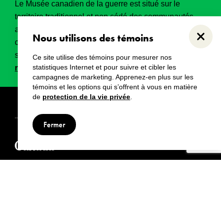
Le Musée canadien de la guerre est situé sur le
territoire traditionnel et non cédé des communautés
algonquines Anishinabeg. Ce territoire a eu et
Nous utilisons des témoins
Ferme
continue d’avoir une grande importance historique,
spirituelle et sacrée.
Lire l’intégralité de la
Ce site utilise des témoins pour mesurer nos
statistiques Internet et pour suivre et cibler les
reconnaissance territoriale
.
campagnes de marketing. Apprenez-en plus sur les
témoins et les options qui s’offrent à vous en matière
de
protection de la vie privée
.
Droits d’auteur
Avertissements
Avis de confidentialité
Fermer
© Musée canadien de la guerre, 2024
Visiter aussi :