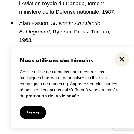
l’Aviation royale du Canada, tome 2.
ministère de la Défense nationale, 1987.
Alan Easton,
50 North: An Atlantic
Battleground
, Ryerson Press, Toronto,
1963.
Peter Neary,
Newfoundland in the North
Nous utilisons des témoins
Atlantic World 1929-1949
, McGill-Queen’s
Ferme
University Press, 1988.
Ce site utilise des témoins pour mesurer nos
statistiques Internet et pour suivre et cibler les
Steve Neary,
The Enemy at our Doorstep
,
campagnes de marketing. Apprenez-en plus sur les
Jesperson Press, St. John’s, 1994.
témoins et les options qui s’offrent à vous en matière
de
protection de la vie privée
.
Bernard Ransom,
Canada’s ‘Newfyjohn’
Tenancy: the Royal Canadian Navy in St.
Fermer
John’s 1941-45
, Acadiensis 23, Spring
1994.