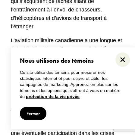
qui s’acquittent de tâches allant de
l’entraînement à l’envoi de chasseurs,
d’hélicoptères et d’avions de transport à
l’étranger.
L’aviation militaire canadienne a une longue et
riche histoire internationale: combats, tâches
civiles, missions humanitaires et maintien de la
Nous utilisons des témoins
Ferme
paix. Le monde de l’après-guerre froide ne
Ce site utilise des témoins pour mesurer nos
s’avère pas pacifique. Dans ces circonstances,
statistiques Internet et pour suivre et cibler les
la puissance aérienne du Canada, qui a
campagnes de marketing. Apprenez-en plus sur les
participé deux fois à des combats dans les
témoins et les options qui s’offrent à vous en matière
de
protection de la vie privée
.
années 1990, a un rôle toujours aussi grand à
jouer pour contribuer au maintien de la stabilité
Fermer
internationale et défendre les intérêts du
Canada. Les défis qui nous attendent, dont
une éventuelle participation dans les crises