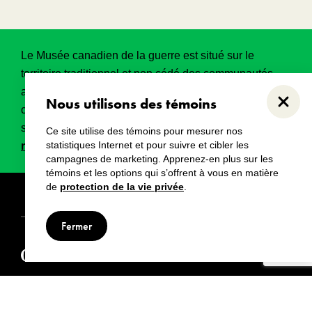
Le Musée canadien de la guerre est situé sur le
territoire traditionnel et non cédé des communautés
algonquines Anishinabeg. Ce territoire a eu et
Nous utilisons des témoins
Ferme
continue d’avoir une grande importance historique,
spirituelle et sacrée.
Lire l’intégralité de la
Ce site utilise des témoins pour mesurer nos
statistiques Internet et pour suivre et cibler les
reconnaissance territoriale
.
campagnes de marketing. Apprenez-en plus sur les
témoins et les options qui s’offrent à vous en matière
de
protection de la vie privée
.
Droits d’auteur
Avertissements
Avis de confidentialité
Fermer
© Musée canadien de la guerre, 2024