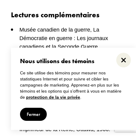
Lectures complémentaires
Musée canadien de la guerre, La
Démocratie en guerre : Les journaux
canadiens et la Seconde Guerre
mondiale,
Le jour J et la campagne de
Nous utilisons des témoins
Ferme
Normandie
Ce site utilise des témoins pour mesurer nos
statistiques Internet et pour suivre et cibler les
On a très peu écrit sur la libération des ports
campagnes de marketing. Apprenez-en plus sur les
de la Manche par la Première armée
témoins et les options qui s’offrent à vous en matière
de
protection de la vie privée
.
canadienne. Voici quelques-unes des
références les plus utiles :
Fermer
Stacey, C.P.
The Victory Campaign
,
Imprimeur de la Reine, Ottawa, 1966.