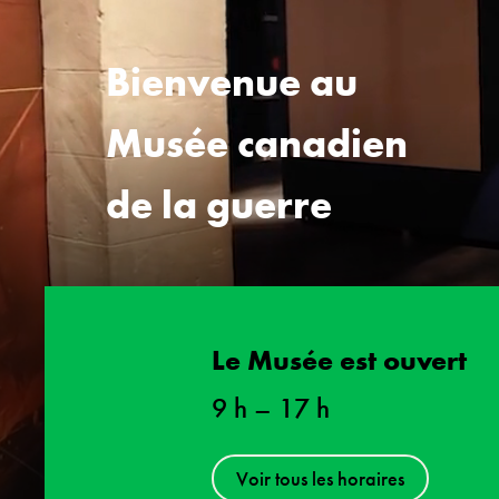
Bienvenue au
Musée canadien
de la guerre
Le Musée est ouvert
9 h
–
17 h
Voir tous les horaires