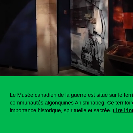
Le Musée canadien de la guerre est situé sur le terri
communautés algonquines Anishinabeg. Ce territoire
importance historique, spirituelle et sacrée.
Lire l’i