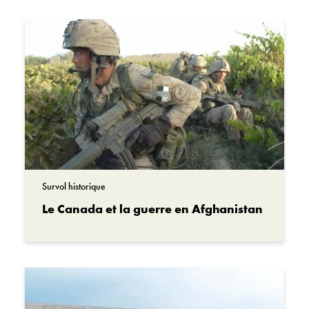
Objet n°
39824078
Personnes associées
Le caporal Ainsworth Dyer
Jocelyn Van Sloten
Institution
Dreamstime
Survol historique
Le Canada et la guerre en Afghanistan