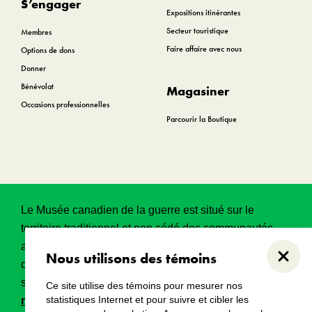
S’engager
Expositions itinérantes
Secteur touristique
Membres
Faire affaire avec nous
Options de dons
Donner
Bénévolat
Magasiner
Occasions professionnelles
Parcourir la Boutique
Le Musée canadien de la guerre est situé sur le
territoire traditionnel et non cédé des communautés
algonquines Anishinabeg. Ce territoire a eu et
Nous utilisons des témoins
Ferme
continue d’avoir une grande importance historique,
spirituelle et sacrée.
Lire l’intégralité de la
Ce site utilise des témoins pour mesurer nos
statistiques Internet et pour suivre et cibler les
reconnaissance territoriale
.