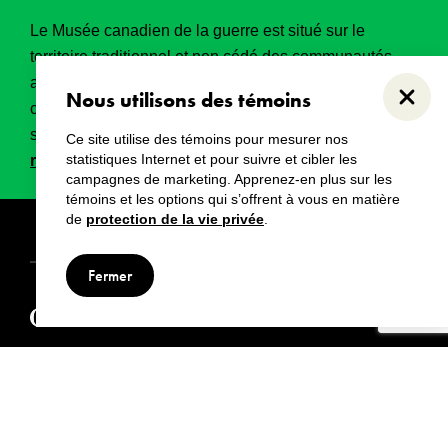
Le Musée canadien de la guerre est situé sur le
territoire traditionnel et non cédé des communautés
algonquines Anishinabeg. Ce territoire a eu et
Nous utilisons des témoins
Ferme
continue d’avoir une grande importance historique,
spirituelle et sacrée.
Lire l’intégralité de la
Ce site utilise des témoins pour mesurer nos
statistiques Internet et pour suivre et cibler les
reconnaissance territoriale
.
campagnes de marketing. Apprenez-en plus sur les
témoins et les options qui s’offrent à vous en matière
de
protection de la vie privée
.
Droits d’auteur
Avertissements
Avis de confidentialité
Fermer
© Musée canadien de la guerre, 2024
Visiter aussi :