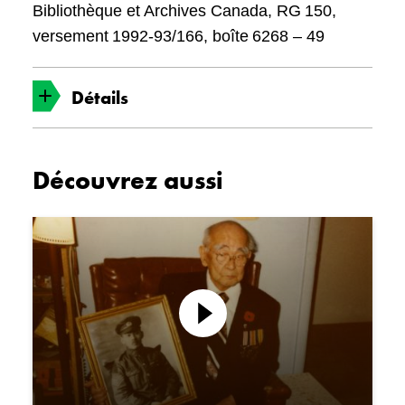
Bibliothèque et Archives Canada, RG 150,
versement 1992-93/166, boîte 6268 – 49
Détails
Date
Découvrez aussi
1945–1987
Objet n°
2014.10.1.7
Personnes associées
Lire
la
Le sergent Masumi Mitsui
vidéo
Institution
Nikkei National Museum