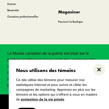
Donner
Bénévolat
Magasiner
Occasions professionnelles
Parcourir la Boutique
Le Musée canadien de la guerre est situé sur le
territoire traditionnel et non cédé des communautés
algonquines Anishinabeg. Ce territoire a eu et
Nous utilisons des témoins
Ferme
continue d’avoir une grande importance historique,
spirituelle et sacrée.
Lire l’intégralité de la
Ce site utilise des témoins pour mesurer nos
statistiques Internet et pour suivre et cibler les
reconnaissance territoriale
.
campagnes de marketing. Apprenez-en plus sur les
témoins et les options qui s’offrent à vous en matière
de
protection de la vie privée
.
Droits d’auteur
Avertissements
Avis de confidentialité