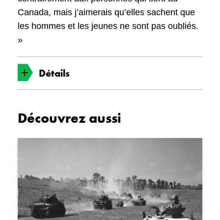
Canada, mais j’aimerais qu’elles sachent que
les hommes et les jeunes ne sont pas oubliés.
»
Détails
Date
Découvrez aussi
Le 22 août 1951
Objet n°
19800746-010
Personnes associées
Lily Worden
Donald Edward Worden
Le sergent suppléant Edwin O. Worden