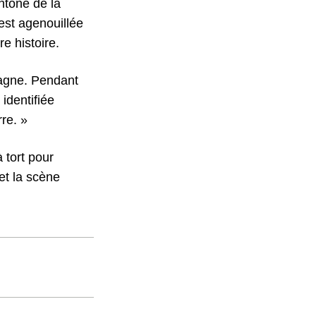
htone de la
est agenouillée
e histoire.
tagne. Pendant
identifiée
re. »
 tort pour
et la scène