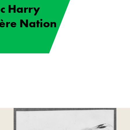
c Harry
ière Nation