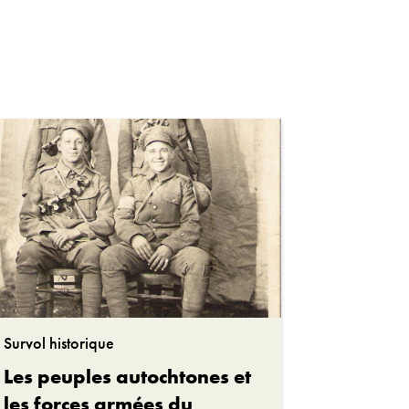
anada
tionale du Canada
Survol historique
Les peuples autochtones et
les forces armées du