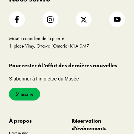
Salle à manger – Avant
Table 33, n° 207
Déjeuner - - 8 h 00
Dîner - - 12 h 30
Musée canadien de la guerre
Souper - - 19 h 00
1, place Vimy, Ottawa (Ontario) K1A 0M7
CANADIEN PACIFIQUE « MONTROSE »
Premier service
Pour rester à l’affut des dernières nouvelles
Salle à manger – Avant
S’abonner à l’infolettre du Musée
Table 33, n° 187
Déjeuner - - 8 h 00
S’inscrire
Dîner - - 12 h 30
Souper - - 19 h 00
À propos
Réservation
d’évènements
Notre mission