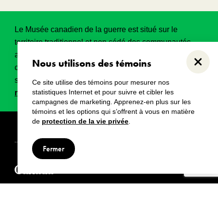
Le Musée canadien de la guerre est situé sur le
territoire traditionnel et non cédé des communautés
algonquines Anishinabeg. Ce territoire a eu et
Nous utilisons des témoins
Ferme
continue d’avoir une grande importance historique,
spirituelle et sacrée.
Lire l’intégralité de la
Ce site utilise des témoins pour mesurer nos
statistiques Internet et pour suivre et cibler les
reconnaissance territoriale
.
campagnes de marketing. Apprenez-en plus sur les
témoins et les options qui s’offrent à vous en matière
de
protection de la vie privée
.
Droits d’auteur
Avertissements
Avis de confidentialité
Fermer
© Musée canadien de la guerre, 2024