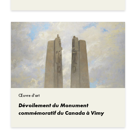
Couplet I
Ô Seigneur de toute vie, qui peut voir dans
tous les cœurs
La cause de nos conflits quand l’amour s’en
va.
Montre-nous, Ô Seigneur, aujourd’hui;
Apprends-nous, Ô Seigneur, à prier.
Pour que, dans nos cœurs, nous puissions
percevoir ta voie sainte.
Bravement à toi, Seigneur, je porte mon
Œuvre d’art
fardeau.
Dévoilement du Monument
L’obscurité descend sur la route sinistre de la
commémoratif du Canada à Vimy
vie.
Tu es l’aide; Tu es la Lumière –
Aide-nous, Ô Père, guide-nous bien.