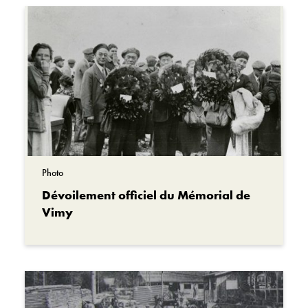
Couplet II
Ô Seigneur de toute vie; à la fin de la journée;
Quand tous les soucis auront cessé, je ne
tarderai pas.
Ma foi par appel exposée, quand les yeux par
la mort sont fermés.
Je verrai dans ma croyance où reposait la foi.
Mon âme louera alors le Roi céleste.
Photo
Ton grand nom, Seigneur, chantons –
Dévoilement officiel du Mémorial de
Vimy
Tu es éternel; un seul Dieu –
Loué soit ton royaume, béni soit ton trône.
Couplet II
Ô Seigneur de toute vie; au sanctuaire du