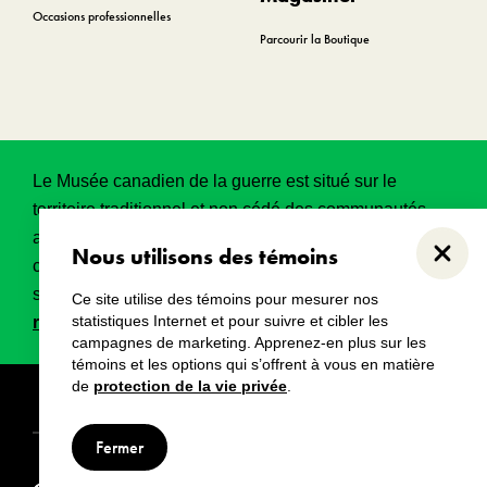
Occasions professionnelles
Parcourir la Boutique
Le Musée canadien de la guerre est situé sur le
territoire traditionnel et non cédé des communautés
algonquines Anishinabeg. Ce territoire a eu et
Nous utilisons des témoins
Ferme
continue d’avoir une grande importance historique,
spirituelle et sacrée.
Lire l’intégralité de la
Ce site utilise des témoins pour mesurer nos
statistiques Internet et pour suivre et cibler les
reconnaissance territoriale
.
campagnes de marketing. Apprenez-en plus sur les
témoins et les options qui s’offrent à vous en matière
de
protection de la vie privée
.
Droits d’auteur
Avertissements
Avis de confidentialité
Fermer