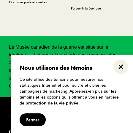
Occasions professionnelles
Parcourir la Boutique
Le Musée canadien de la guerre est situé sur le
territoire traditionnel et non cédé des communautés
algonquines Anishinabeg. Ce territoire a eu et
Nous utilisons des témoins
Ferme
continue d’avoir une grande importance historique,
spirituelle et sacrée.
Lire l’intégralité de la
Ce site utilise des témoins pour mesurer nos
statistiques Internet et pour suivre et cibler les
reconnaissance territoriale
.
campagnes de marketing. Apprenez-en plus sur les
témoins et les options qui s’offrent à vous en matière
de
protection de la vie privée
.
Droits d’auteur
Avertissements
Avis de confidentialité
Fermer
© Musée canadien de la guerre, 2024