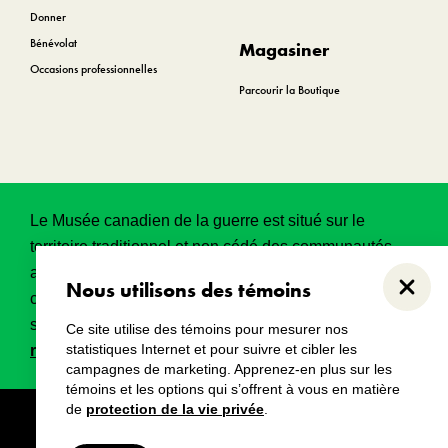
Donner
Bénévolat
Magasiner
Occasions professionnelles
Parcourir la Boutique
Le Musée canadien de la guerre est situé sur le
territoire traditionnel et non cédé des communautés
algonquines Anishinabeg. Ce territoire a eu et
Nous utilisons des témoins
Ferme
continue d’avoir une grande importance historique,
spirituelle et sacrée.
Lire l’intégralité de la
Ce site utilise des témoins pour mesurer nos
statistiques Internet et pour suivre et cibler les
reconnaissance territoriale
.
campagnes de marketing. Apprenez-en plus sur les
témoins et les options qui s’offrent à vous en matière
de
protection de la vie privée
.
Droits d’auteur
Avertissements
Avis de confidentialité