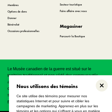
Secteur touristique
Membres
Faire affaire avec nous
Options de dons
Donner
Bénévolat
Magasiner
Occasions professionnelles
Parcourir la Boutique
Le Musée canadien de la guerre est situé sur le
territoire traditionnel et non cédé des communautés
algonquines Anishinabeg. Ce territoire a eu et
Nous utilisons des témoins
Ferme
continue d’avoir une grande importance historique,
spirituelle et sacrée.
Lire l’intégralité de la
Ce site utilise des témoins pour mesurer nos
statistiques Internet et pour suivre et cibler les
reconnaissance territoriale
.
campagnes de marketing. Apprenez-en plus sur les
témoins et les options qui s’offrent à vous en matière