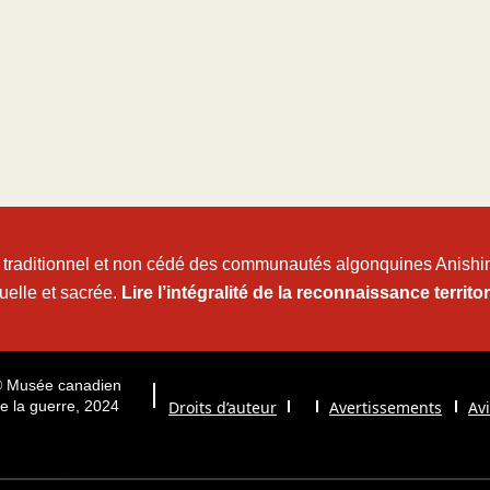
re traditionnel et non cédé des communautés algonquines Anishina
uelle et sacrée.
Lire l’intégralité de la reconnaissance territor
 Musée canadien
e la guerre, 2024
Droits d’auteur
Avertissements
Avi