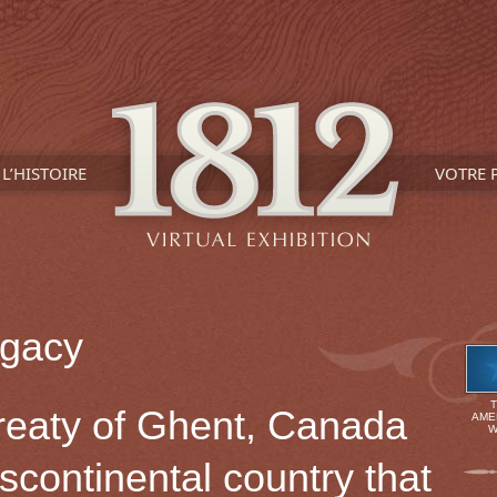
L’HISTOIRE
VOTRE 
gacy
Treaty of Ghent, Canada
AME
W
scontinental country that