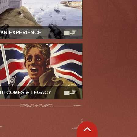
AR EXPERIENCE
UTCOMES & LEGACY
Retour
en
haut