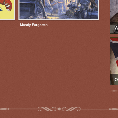
Mostly Forgotten
W
O