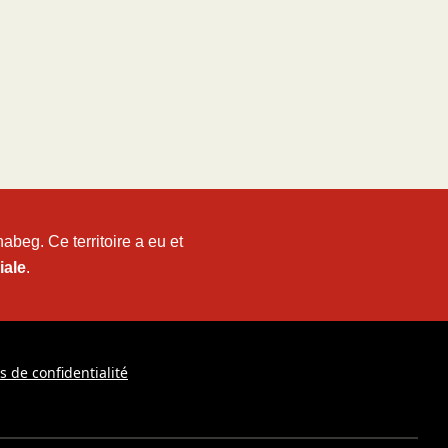
beg. Ce territoire a eu et
iale
.
s de confidentialité