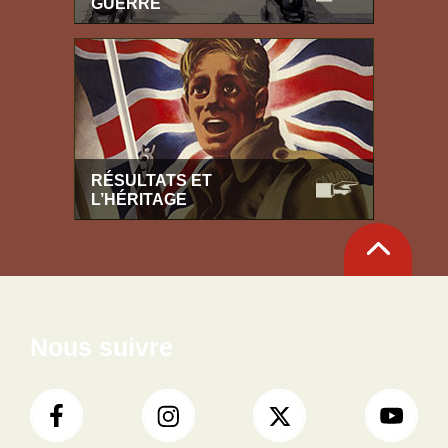
GUERRE
RÉSULTATS ET
L’HÉRITAGE
Retour
en
haut
Nous suivre