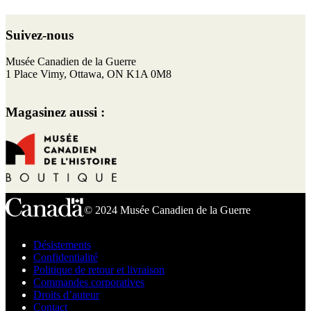
Retour
au
Suivez-nous
haut
de
F
I
T
Y
Musée Canadien de la Guerre
page
a
n
w
o
1 Place Vimy, Ottawa, ON K1A 0M8
c
s
i
u
e
t
t
T
Magasinez aussi :
b
a
t
u
o
g
e
b
o
r
r
e
k
a
m
© 2024 Musée Canadien de la Guerre
Désistements
Confidentialité
Politique de retour et livraison
Commandes corporatives
Droits d’auteur
Contact