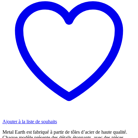
14
Tomcat
quantity
Ajouter à la liste de souhaits
Metal Earth est fabriqué à partir de tôles d’acier de haute qualité.
Chaque modèle présente des détails étonnants, avec des pièces