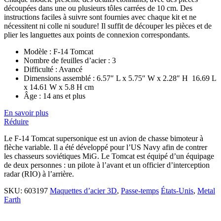
découpées dans une ou plusieurs tôles carrées de 10 cm. Des
instructions faciles à suivre sont fournies avec chaque kit et ne
nécessitent ni colle ni soudure! Il suffit de découper les pièces et de
plier les languettes aux points de connexion correspondants.
Modèle : F-14 Tomcat
Nombre de feuilles d’acier : 3
Difficulté : Avancé
Dimensions assemblé :
6.57″ L x 5.75″ W x 2.28″ H
16.69 L
x 14.61 W x 5.8 H cm
Âge : 14 ans et plus
En savoir plus
Réduire
Le F-14 Tomcat supersonique est un avion de chasse bimoteur à
flèche variable. Il a été développé pour l’US Navy afin de contrer
les chasseurs soviétiques MiG. Le Tomcat est équipé d’un équipage
de deux personnes : un pilote à l’avant et un officier d’interception
radar (RIO) à l’arrière.
SKU:
603197
Maquettes d’acier 3D
,
Passe-temps
États-Unis
,
Metal
Earth