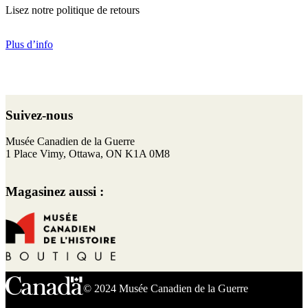
Lisez notre politique de retours
Plus d’info
Retour
au
Suivez-nous
haut
de
F
I
T
Y
Musée Canadien de la Guerre
page
a
n
w
o
1 Place Vimy, Ottawa, ON K1A 0M8
c
s
i
u
e
t
t
T
Magasinez aussi :
b
a
t
u
o
g
e
b
o
r
r
e
k
a
m
© 2024 Musée Canadien de la Guerre