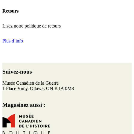
Retours
Lisez notre politique de retours
Plus d’info
Retour
au
Suivez-nous
haut
de
F
I
T
Y
Musée Canadien de la Guerre
page
a
n
w
o
1 Place Vimy, Ottawa, ON K1A 0M8
c
s
i
u
e
t
t
T
Magasinez aussi :
b
a
t
u
o
g
e
b
o
r
r
e
k
a
m