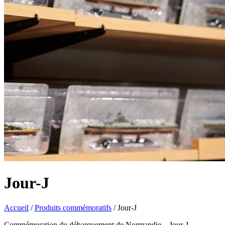
Jour-J
Accueil
/
Produits commémoratifs
/
Jour-J
Commémoration du débarquement de Normandie – Jour-J