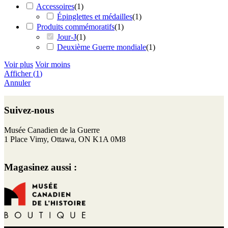
Accessoires
(
1
)
Épinglettes et médailles
(
1
)
Produits commémoratifs
(
1
)
Jour-J
(
1
)
Deuxième Guerre mondiale
(
1
)
Voir plus
Voir moins
Afficher
(
1
)
Annuler
Retour
au
Suivez-nous
haut
de
F
I
T
Y
Musée Canadien de la Guerre
page
a
n
w
o
1 Place Vimy, Ottawa, ON K1A 0M8
c
s
i
u
e
t
t
T
Magasinez aussi :
b
a
t
u
o
g
e
b
o
r
r
e
k
a
m