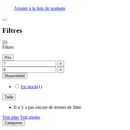
Ajouter à la liste de souhaits
Fermer
les
Filtres
filtres
Filtres
Prix
×
×
Disponibilité
En stock
(
1
)
Taille
Il n’y a pas encore de termes de filtre
Voir plus
Voir moins
Catégories