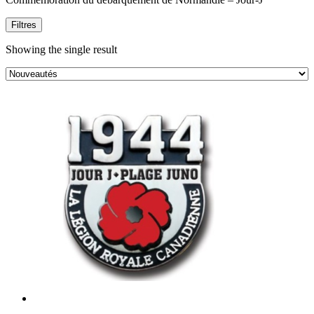
Commémoration
du
Filtres
débarquement
de
Showing the single result
Normandie
–
Jour-
J