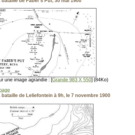
a bataille de Faber's Put, 30 mai 1900
r une image agrandie : [
Grande 983 X 550
] (84Ko)
 page
a bataille de Leliefontein à 9h, le 7 novembre 1900