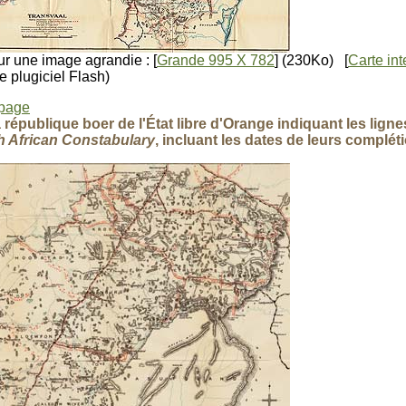
r une image agrandie : [
Grande 995 X 782
] (230Ko) [
Carte in
e plugiciel Flash)
 page
a république boer de l'État libre d'Orange indiquant les lig
h African Constabulary
, incluant les dates de leurs complét