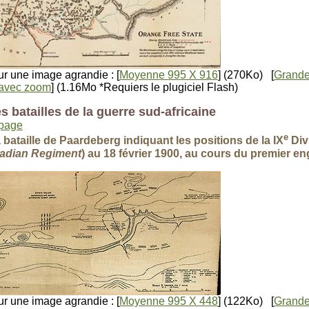
r une image agrandie : [
Moyenne 995 X 916
] (270Ko) [
Grande
e avec zoom
] (1.16Mo *Requiers le plugiciel Flash)
s batailles de la guerre sud-africaine
 page
e
a bataille de Paardeberg indiquant les positions de la IX
Divi
adian Regiment
) au 18 février 1900, au cours du premier 
r une image agrandie : [
Moyenne 995 X 448
] (122Ko) [
Grande