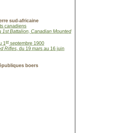
rre sud-africaine
nts canadiens
u
1st Battalion, Canadian Mounted
er
u 1
septembre 1900
d Rifles
, du 19 mars au 16 juin
 républiques boers