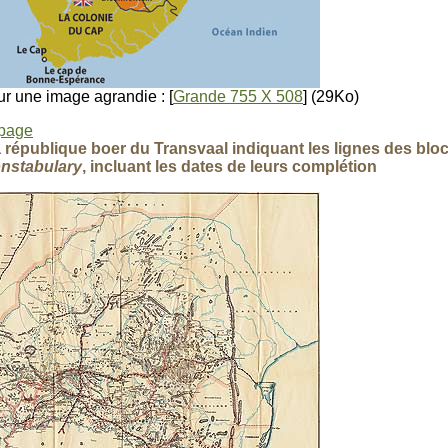
r une image agrandie : [
Grande 755 X 508
] (29Ko)
 page
a république boer du Transvaal indiquant les lignes des blo
onstabulary
, incluant les dates de leurs complétion