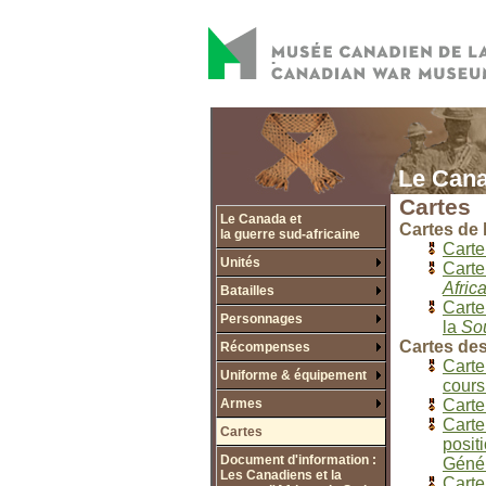
Le Cana
Cartes
Le Canada et
Cartes de 
la guerre sud-africaine
Carte
Unités
Carte
Afric
Batailles
Carte
Personnages
la
Sou
Cartes des
Récompenses
Carte
Uniforme & équipement
cours
Armes
Carte
Carte
Cartes
posit
Document d'information :
Génér
Les Canadiens et la
Carte