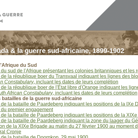
da & la guerre sud-africaine, 1899-1902
l'Afrique du Sud
 du sud de l'Afrique présentant les colonies britanniques et les
 de la république boer du Transvaal indiquant les lignes des bl
an Constabulary
, incluant les dates de leurs complétion
 de la république boer de l'État libre d'Orange indiquant les li
th African Constabulary
, incluant les dates de leurs complétion
 batailles de la guerre sud-africaine
 de la bataille de Paardeberg indiquant les positions de la IXe D
 du premier engagement
 de la bataille de Paardeberg indiquant les positions de la XIXe
 de la bataille de Paardeberg indiquant la zone du
laager
du Gén
ion de la XIXe Brigade au matin du 27 février 1900 au moment de
al Cronje
 de la bataille de Doornkop, 29 mai 1900