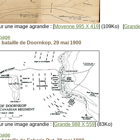
r une image agrandie : [
Moyenne 995 X 419
] (109Ko) [
Grande
 page
a bataille de Doornkop, 29 mai 1900
r une image agrandie : [
Grande 988 X 559
] (83Ko)
 page