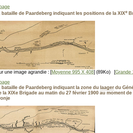
 page
e
a bataille de Paardeberg indiquant les positions de la XIX
Br
r une image agrandie : [
Moyenne 995 X 408
] (89Ko) [
Grande 
 page
a bataille de Paardeberg indiquant la zone du
laager
du Génér
e la XIXe Brigade au matin du 27 février 1900 au moment de 
ronje