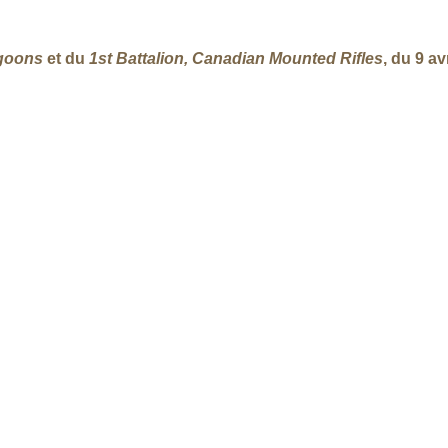
goons
et du
1st Battalion, Canadian Mounted Rifles
, du 9 av