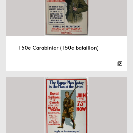
150e Carabinier (150e bataillon)