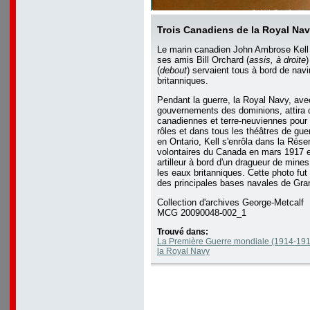
Trois Canadiens de la Royal Na
Le marin canadien John Ambrose Kell 
ses amis Bill Orchard (
assis, à droite
(
debout
) servaient tous à bord de navi
britanniques.
Pendant la guerre, la Royal Navy, ave
gouvernements des dominions, attira d
canadiennes et terre-neuviennes pour 
rôles et dans tous les théâtres de gu
en Ontario, Kell s'enrôla dans la Rése
volontaires du Canada en mars 1917 
artilleur à bord d'un dragueur de min
les eaux britanniques. Cette photo fut
des principales bases navales de Gra
Collection d'archives George-Metcalf
MCG 20090048-002_1
Trouvé dans:
La Première Guerre mondiale (1914-19
la Royal Navy