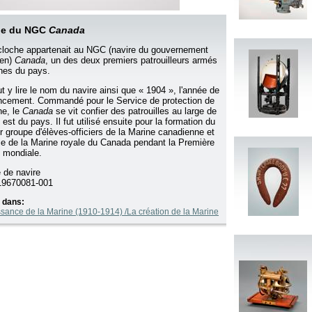
he du NGC
Canada
cloche appartenait au NGC (navire du gouvernement
ien)
Canada
, un des deux premiers patrouilleurs armés
nes du pays.
t y lire le nom du navire ainsi que « 1904 », l'année de
ncement. Commandé pour le Service de protection de
he, le
Canada
se vit confier des patrouilles au large de
 est du pays. Il fut utilisé ensuite pour la formation du
r groupe d'élèves-officiers de la Marine canadienne et
rtie de la Marine royale du Canada pendant la Première
 mondiale.
 de navire
9670081-001
 dans:
ssance de la Marine (1910-1914) /La création de la Marine