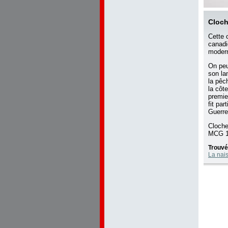
Cloc
Cette 
canad
moder
On peu
son la
la pêc
la côte
premie
fit pa
Guerre
Cloche
MCG 1
Trouvé
La nai