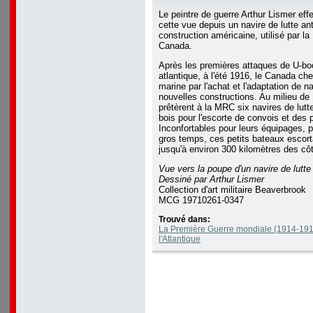
Le peintre de guerre Arthur Lismer eff
cette vue depuis un navire de lutte an
construction américaine, utilisé par la
Canada.
Après les premières attaques de U-boo
atlantique, à l'été 1916, le Canada ch
marine par l'achat et l'adaptation de na
nouvelles constructions. Au milieu de
prêtèrent à la MRC six navires de lutt
bois pour l'escorte de convois et des p
Inconfortables pour leurs équipages, p
gros temps, ces petits bateaux escort
jusqu'à environ 300 kilomètres des c
Vue vers la poupe d'un navire de lutte
Dessiné par Arthur Lismer
Collection d'art militaire Beaverbrook
MCG 19710261-0347
Trouvé dans:
La Première Guerre mondiale (1914-1918
l'Atlantique