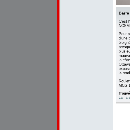
Barre
C'est 
NCS
Pour p
d'une 
éloign
presqu
plusie
mauvai
la côt
Ottawa
exposa
la rem
Roulet
MCG 1
Trouvé
La nai