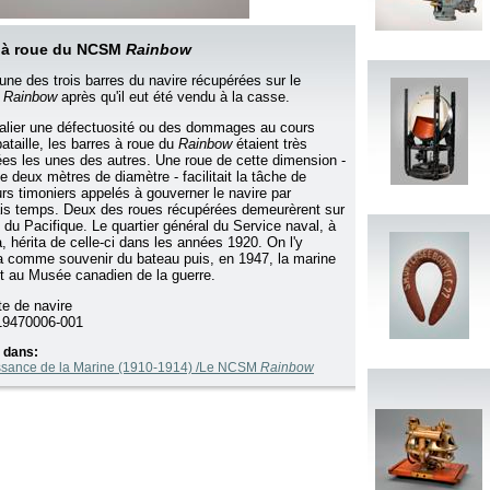
 à roue du NCSM
Rainbow
l'une des trois barres du navire récupérées sur le
M
Rainbow
après qu'il eut été vendu à la casse.
alier une défectuosité ou des dommages au cours
bataille, les barres à roue du
Rainbow
étaient très
ées les unes des autres. Une roue de cette dimension -
e deux mètres de diamètre - facilitait la tâche de
urs timoniers appelés à gouverner le navire par
s temps. Deux des roues récupérées demeurèrent sur
e du Pacifique. Le quartier général du Service naval, à
, hérita de celle-ci dans les années 1920. On l'y
 comme souvenir du bateau puis, en 1947, la marine
it au Musée canadien de la guerre.
te de navire
9470006-001
 dans:
ssance de la Marine (1910-1914) /Le NCSM
Rainbow