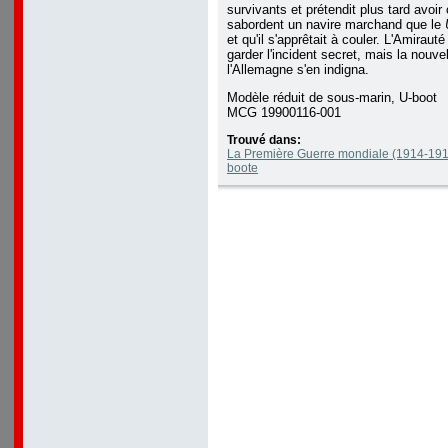
survivants et prétendit plus tard avoir
sabordent un navire marchand que le
et qu'il s'apprêtait à couler. L'Amiraut
garder l'incident secret, mais la nouve
l'Allemagne s'en indigna.
Modèle réduit de sous-marin, U-boot
MCG 19900116-001
Trouvé dans:
La Première Guerre mondiale (1914-191
boote