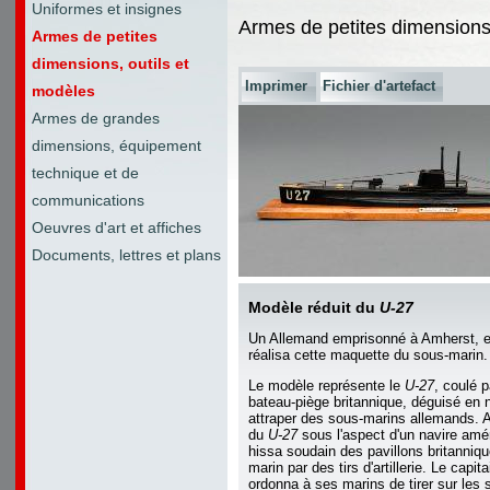
Uniformes et insignes
Armes de petites dimensions,
Armes de petites
dimensions, outils et
Imprimer
Fichier d'artefact
modèles
Armes de grandes
dimensions, équipement
technique et de
communications
Oeuvres d'art et affiches
Documents, lettres et plans
Modèle réduit du
U-27
Un Allemand emprisonné à Amherst, 
réalisa cette maquette du sous-marin.
Le modèle représente le
U-27
, coulé p
bateau-piège britannique, déguisé en
attraper des sous-marins allemands. A
du
U-27
sous l'aspect d'un navire amér
hissa soudain des pavillons britanniqu
marin par des tirs d'artillerie. Le capi
ordonna à ses marins de tirer sur les 