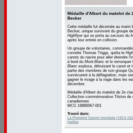
Médaille d'Albert du matelot de 
Becker
Cette médaille fut décernée au marin 
Becker, unique survivant du groupe d
Highflyer
qui se porta au secours du
M
après leur entrée en collision.
Un groupe de volontaires, commandés 
corvette Thomas Triggs, quitta le
High
canots du navire pour aller éteindre l'i
à bord du
Mont-Blanc
et le remorquer 
Blanc
explosa, détruisant le canot et 
partie des membres de son groupe Q
survécurent à la déflagration, mais se
gagner le rivage à la nage dans les e
décembre.
Médaille d'Albert du matelot de 2e cl
Collection commémorative Tilston de m
canadiennes
MCG 19880067-001
Trouvé dans:
La Première Guerre mondiale (1914-1918
Halifax