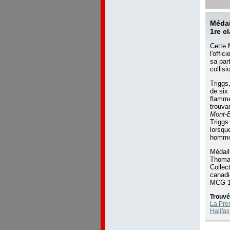
Médai
1re c
Cette 
l'offi
sa par
collisi
Triggs
de six
flamme
trouvan
Mont-
Triggs 
lorsqu
hommes
Médail
Thoma
Collec
canad
MCG 1
Trouvé
La Pre
Halifax