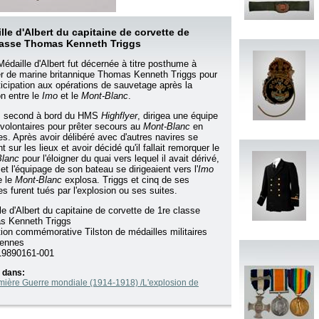
lle d'Albert du capitaine de corvette de
lasse Thomas Kenneth Triggs
Médaille d'Albert fut décernée à titre posthume à
cier de marine britannique Thomas Kenneth Triggs pour
ticipation aux opérations de sauvetage après la
on entre le
Imo
et le
Mont-Blanc
.
, second à bord du HMS
Highflyer
, dirigea une équipe
 volontaires pour prêter secours au
Mont-Blanc
en
s. Après avoir délibéré avec d'autres navires se
t sur les lieux et avoir décidé qu'il fallait remorquer le
Blanc
pour l'éloigner du quai vers lequel il avait dérivé,
et l'équipage de son bateau se dirigeaient vers l'
Imo
e le
Mont-Blanc
explosa. Triggs et cinq de ses
 furent tués par l'explosion ou ses suites.
le d'Albert du capitaine de corvette de 1re classe
s Kenneth Triggs
tion commémorative Tilston de médailles militaires
iennes
9890161-001
 dans:
mière Guerre mondiale (1914-1918) /L'explosion de