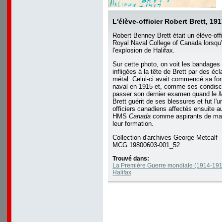
L'élève-officier Robert Brett, 19
Robert Benney Brett était un élève-off
Royal Naval College of Canada
lorsqu'
l'explosion de Halifax.
Sur cette photo, on voit les bandages 
infligées à la tête de Brett par des écl
métal. Celui-ci avait commencé sa for
naval en 1915 et, comme ses condiscip
passer son dernier examen quand le
M
Brett guérit de ses blessures et fut l'u
officiers canadiens affectés ensuite a
HMS
Canada
comme aspirants de mari
leur formation.
Collection d'archives George-Metcalf
MCG 19800603-001_52
Trouvé dans:
La Première Guerre mondiale (1914-1918
Halifax