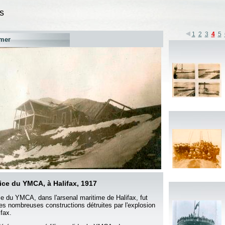
s
1
2
3
4
5
mer
fice du YMCA, à Halifax, 1917
ice du YMCA, dans l'arsenal maritime de Halifax, fut
des nombreuses constructions détruites par l'explosion
ifax.