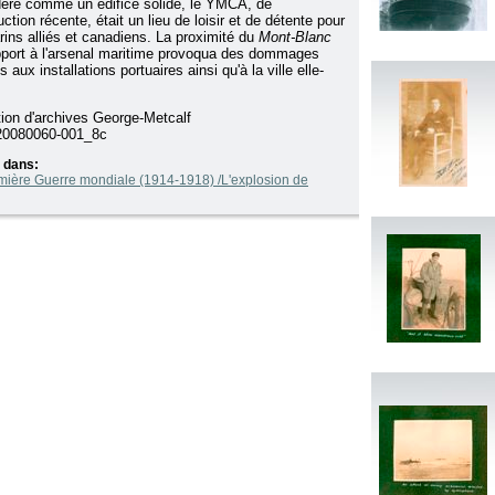
éré comme un édifice solide, le YMCA, de
ction récente, était un lieu de loisir et de détente pour
rins alliés et canadiens. La proximité du
Mont-Blanc
pport à l'arsenal maritime provoqua des dommages
 aux installations portuaires ainsi qu'à la ville elle-
.
tion d'archives George-Metcalf
0080060-001_8c
 dans:
mière Guerre mondiale (1914-1918) /L'explosion de