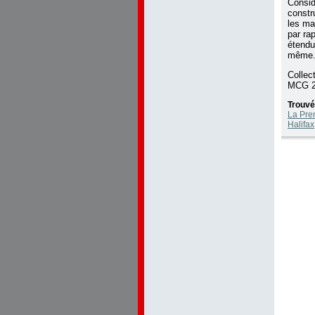
Consid
constru
les ma
par ra
étendus
même
Collec
MCG 2
Trouvé
La Pre
Halifax