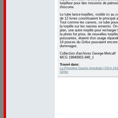
torpilleur pour des missions de patroui
d'escorte.
Le tube lance-torpilles, visible ici au
de 12 livres constituaient le principa
Tout comme les canons, ce tube pouvai
la torpille sur les navires ennemis. On a
plan, une autre torpille pour recharger
la photo fut prise, de nouvelles torpill
puissantes, étaient d'un usage répand
14 pouces du
Grilse
pouvaient encore i
dommages.
Collection d'archives George-Metcalf
MCG 19940001-948_1
Trouvé dans:
La Première Guerre mondiale (1914-1918
Grilse