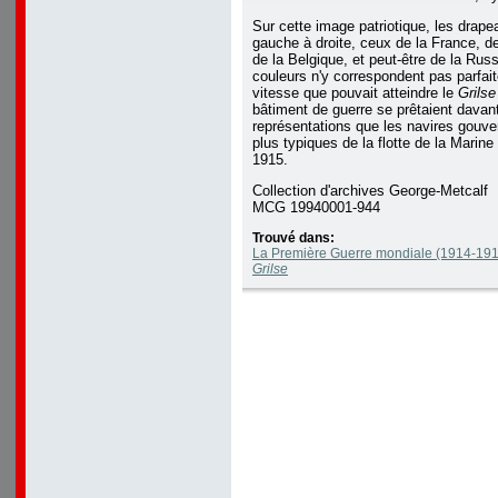
Sur cette image patriotique, les drape
gauche à droite, ceux de la France, d
de la Belgique, et peut-être de la Russ
couleurs n'y correspondent pas parfai
vitesse que pouvait atteindre le
Grils
bâtiment de guerre se prêtaient davant
représentations que les navires gouv
plus typiques de la flotte de la Marin
1915.
Collection d'archives George-Metcalf
MCG 19940001-944
Trouvé dans:
La Première Guerre mondiale (1914-1918
Grilse